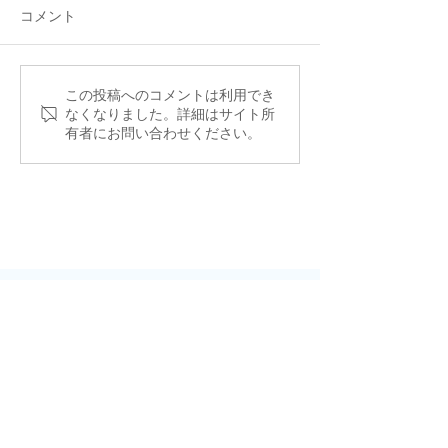
コメント
JSBN Round Table
この投稿へのコメントは利用でき
RTC開催報告：J
なくなりました。詳細はサイト所
Conference#5 田村哲夫
真坂淳
有者にお問い合わせください。
様〜これからの日本の学
校教育について〜開催報
告
Facebook & Twitter ページ
特定非営利活動法人JSBN（日本学生