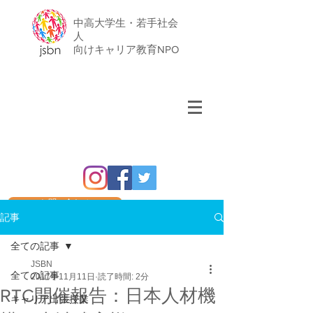
中高大学生・若手社会
人
​向けキャリア教育NPO
お問い合わせ
記事
全ての記事
JSBN
全ての記事
2017年11月11日
読了時間: 2分
RTC開催報告：日本人材機
キャリア出張授業