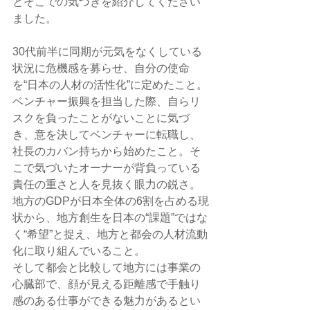
とそこでの気づきを紹介してください
ました。
30代前半に同期が元気をなくしている
状況に危機感を募らせ、自分の使命
を“日本の人材の活性化”に定めたこと。
ベンチャー振興を担当した際、自らリ
スクを負ったことがないことに気づ
き、意を決してベンチャーに転職し、
社長のカバン持ちから始めたこと。そ
こで気づいたオーナーが背負っている
責任の重さと人を見抜く眼力の鋭さ。
地方のGDPが日本全体の6割を占める現
状から、地方創生を日本の“課題”ではな
く“希望”と捉え、地方と都会の人材流動
化に取り組んでいること。
そして都会と比較して地方には事業の
心臓部で、顔が見える距離感で手触り
感のある仕事ができる魅力があるとい