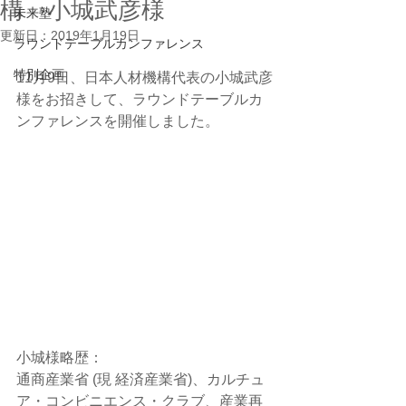
構 小城武彦様
未来塾
更新日：
2019年1月19日
ラウンドテーブルカンファレンス
特別企画
11月9日、日本人材機構代表の小城武彦
様をお招きして、ラウンドテーブルカ
ンファレンスを開催しました。
小城様略歴：
通商産業省 (現 経済産業省)、カルチュ
ア・コンビニエンス・クラブ、産業再