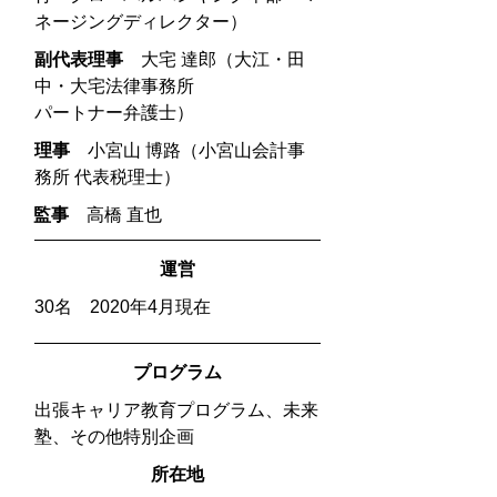
ネージングディレクター）
副代表理事
大宅 達郎（大江・田
中・大宅法律事務所
パートナー弁護士）
理事
小宮山 博路（小宮山会計事
務所 代表税理士）
監事
高橋 直也
​運営
30名 2020年4月現在
プログラム
出張キャリア教育プログラム、未来
塾、その他特別企画
所在地