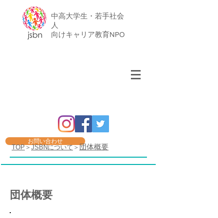
中高大学生・若手社会
人
​向けキャリア教育NPO
お問い合わせ
団体概要
TOP
＞
JSBNについて
＞
団体概要