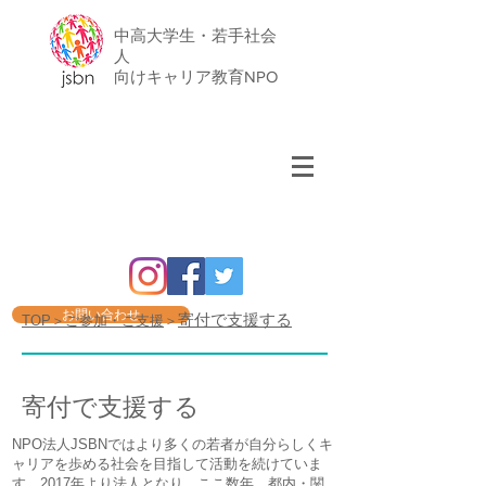
中高大学生・若手社会
人
​向けキャリア教育NPO
お問い合わせ
寄付で支援する
TOP
＞ご参加・ご支援
＞
寄付で支援する
​NPO法人JSBNではより多くの若者が自分らしくキ
ャリアを歩める社会を目指して活動を続けていま
す。2017年より法人となり、ここ数年、都内・関