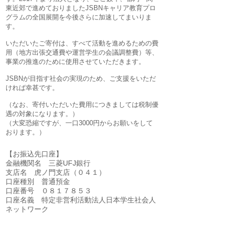
東近郊で進めておりましたJSBNキャリア教育プロ
グラムの全国展開を今後さらに加速してまいりま
す。
​いただいたご寄付は、すべて活動を進めるための費
用（地方出張交通費や運営学生の会議調整費）等、
事業の推進のために使用させていただきます。
JSBNが目指す社会の実現のため、ご支援をいただ
ければ幸甚です。
（なお、寄付いただいた費用につきましては税制優
遇の対象になります。）
（大変恐縮ですが、一口3000円からお願いをして
おります。）
【お振込先口座】
金融機関名 三菱UFJ銀行
支店名 虎ノ門支店（０４１）
口座種別 普通預金
口座番号 ０８１７８５３
口座名義 特定非営利活動法人日本学生社会人
ネットワーク