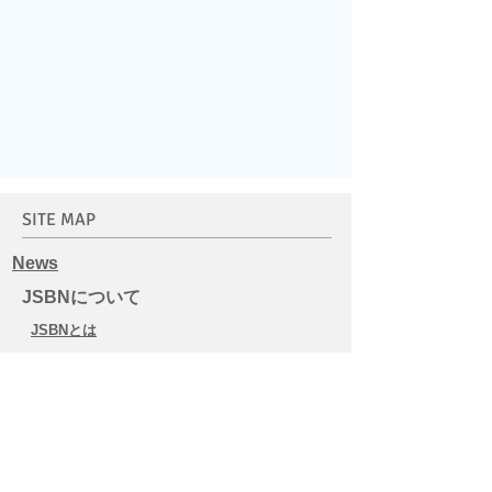
SITE MAP
​News
JSBNについて
JSBNとは
代表メッセージ
団体概要
財務情報・会計報告
運営メンバー
JSBNサポーター