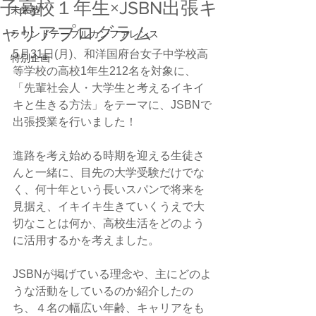
子高校１年生×JSBN出張キ
未来塾
ャリアプログラム
ラウンドテーブルカンファレンス
5月31日(月)、和洋国府台女子中学校高
特別企画
等学校の高校1年生212名を対象に、
「先輩社会人・大学生と考えるイキイ
キと生きる方法」をテーマに、JSBNで
出張授業を行いました！
進路を考え始める時期を迎える生徒さ
んと一緒に、目先の大学受験だけでな
く、何十年という長いスパンで将来を
見据え、イキイキ生きていくうえで大
切なことは何か、高校生活をどのよう
に活用するかを考えました。
JSBNが掲げている理念や、主にどのよ
うな活動をしているのか紹介したの
ち、４名の幅広い年齢、キャリアをも