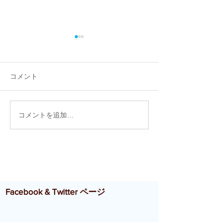
コメント
コメントを追加…
【開催報告】清真学園高
【開催報告】和
校１年生研修旅行にて、
日高高等学校×J
JSBNがキャリアデザイン
授業「不安を楽
プログラムを実施しまし
えるお手伝い 
た！
の楽しさ、面白
う!! 〜」
Facebook & Twitter ページ