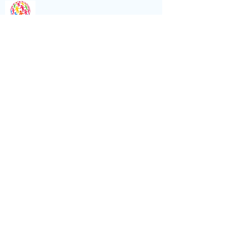
特定非営利活動法人JSBN（日本学生
社会人ネットワーク）
住所：東京都港区虎ノ門1-12-9 スズ
エ・アンド・スズエビル6階
電話：03-6205-8480