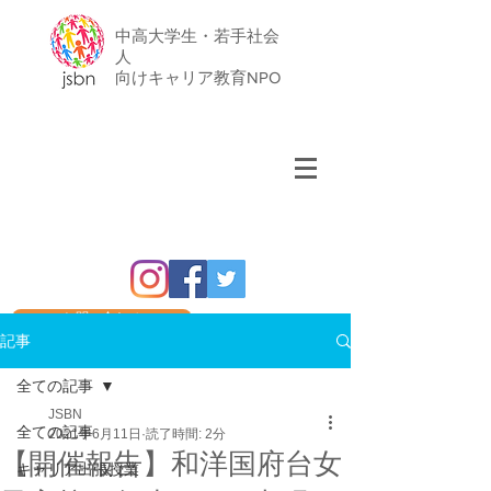
中高大学生・若手社会
人
​向けキャリア教育NPO
お問い合わせ
記事
全ての記事
JSBN
全ての記事
2021年6月11日
読了時間: 2分
【開催報告】和洋国府台女
キャリア出張授業