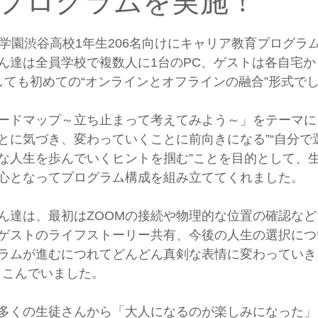
プログラムを実施！
学園渋谷高校1年生206名向けにキャリア教育プログラ
ん達は全員学校で複数人に1台のPC、ゲストは各自宅
としても初めての“オンラインとオフラインの融合”形式で
ードマップ～立ち止まって考えてみよう～」をテーマに
とに気づき、変わっていくことに前向きになる”“自分で
な人生を歩んでいくヒントを掴む”ことを目的として、生
中心となってプログラム構成を組み立ててくれました。
達は、最初はZOOMの接続や物理的な位置の確認などて
、ゲストのライフストーリー共有、今後の人生の選択に
゙ラムが進むにつれてどんどん真剣な表情に変わってい
りこんでいました。
も多くの生徒さんから「大人になるのが楽しみになった