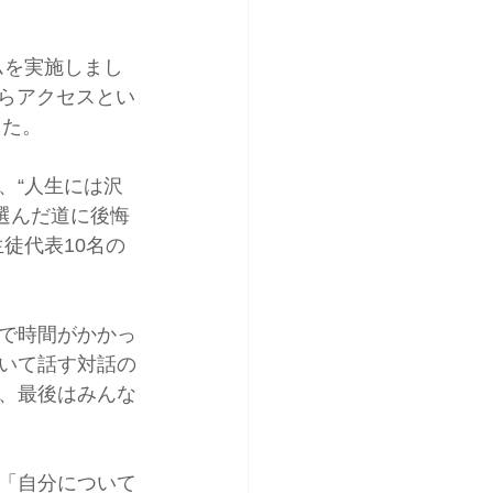
ムを実施しまし
からアクセスとい
した。
、“人生には沢
選んだ道に後悔
徒代表10名の
゙時間がかかっ
ついて話す対話の
き、最後はみんな
」「自分について