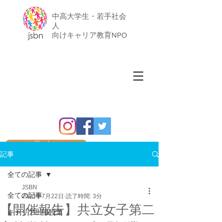
中高大学生・若手社会
人
​向けキャリア教育NPO
お問い合わせ
記事
全ての記事
JSBN
全ての記事
2023年7月22日
読了時間: 3分
【開催報告】共立女子第二
キャリア出張授業