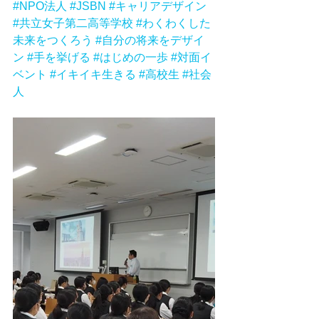
#NPO法人
#JSBN
#キャリアデザイン
#共立女子第二高等学校
#わくわくした
未来をつくろう
#自分の将来をデザイ
ン
#手を挙げる
#はじめの一歩
#対面イ
ベント
#イキイキ生きる
#高校生
#社会
人