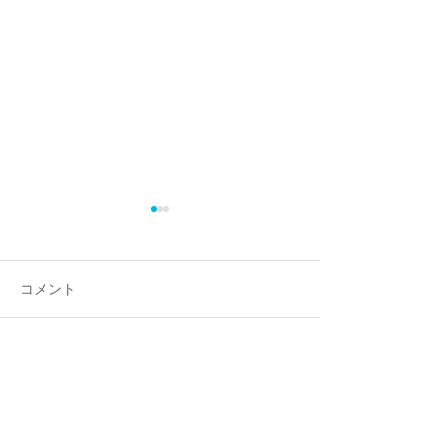
コメント
コメントを追加…
【開催報告】洗足学園高
【導入学校様か
校１年生箱根HR研修に
共立女子第二中
て、JSBNがキャリアデザ
学校の萩原先生
インプログラムを実施し
セージをいただ