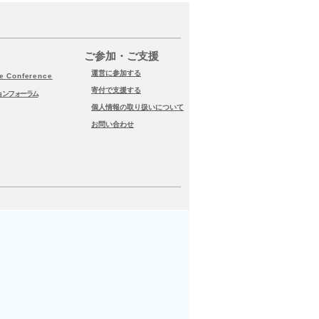
 JSBN Online Summer
mp『人生をイキイキと生
子供の未来』
​ご参加・ご支援
運営に参加する
le
Conference
寄付で支援する
ョンフォーラム
個人情報の取り扱いについて
​
お問い合わせ