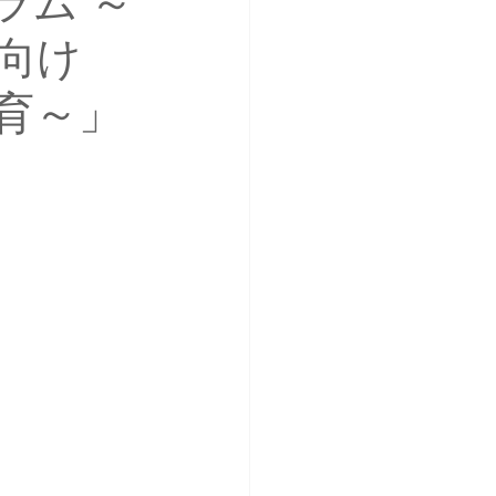
ラム ～
向け
育～」