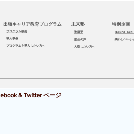
2021
義塾大学 国際関係会・P. A. L.
Ca
Project 様の Career day イベ
きる
ントに協力しました！
出張キャリア教育プログラム
​未来塾
​特別企画
プログラム概要
塾概要
Round
Tab
​
導入事例
​
塾生の声
​
共育イノベーシ
​
プログラムを導入したい方へ
​
入塾したい方へ
cebook & Twitter ページ