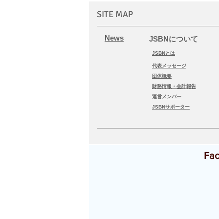
2021 JSBN Online Summer
SITE MAP
Camp JSBNと一緒に考える
「自分らしさに出会える夏」
​News
JSBNについて
JSBNとは
代表メッセージ
団体概要
財務情報・会計報告
運営メンバー
JSBNサポーター
Fa