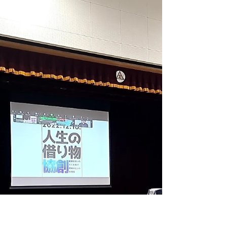
JSBN
2023年4月18日
読了時間: 3分
【開催報告】宮城県古川高
等学校ｘJSBN出張授業
『踏み出せ!はじめの一
歩』〜今日のゴールが明日
のスタート〜