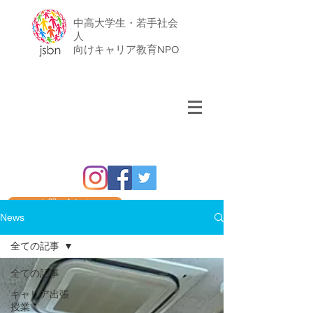
中高大学生・若手社会
人
​向けキャリア教育NPO
お問い合わせ
News
全ての記事
全ての記事
キャリア出張
授業