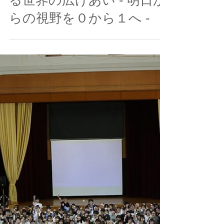
JSBN
2023年10月28日
読了時間: 5分
【ハイブリッド開催報告】
和歌山県立田辺高校 見え
る世界の広げあい - 明日か
らの視野を０から１へ -